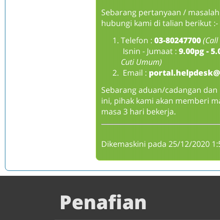
Sebarang pertanyaan / masalah b
hubungi kami di talian berikut :-
Telefon :
03-80247700
(Call
Isnin - Jumaat :
9.00pg - 5
Cuti Umum)
Email :
portal.helpdesk
Sebarang aduan/cadangan dan p
ini, pihak kami akan memberi 
masa 3 hari bekerja.
Dikemaskini pada 25/12/2020 1
Penafian