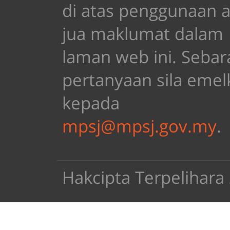
di atas penggunaan 
jua maklumat dalam
laman web ini. Sebar
pertanyaan sila emel
kepada
mpsj@mpsj.gov.my
.
Hakcipta Terpelihar