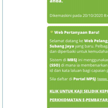
anda.
Dikemaskini pada 20/10/2020 8
Web Pertanyaan Baru!
Selamat datang ke
Web Pelang
Subang Jaya
yang baru. Pelba
dan diperbaiki untuk kemudah
Sistem di
MBSJ
ini menggunak
(SSO)
di mana ia membenarkan
id dan kata laluan bagi capaian p
Sila daftar di
Portal MPSJ
(
www.
KLIK UNTUK KAJI SELIDIK K
PERKHIDMATAN E-PEMBAYARA