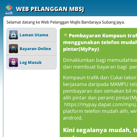
WEB PELANGGAN MBSJ
Selamat datang ke Web Pelanggan Majlis Bandaraya Subang Jaya.
Laman Utama
Pembayaran Kompaun trafi
menggunakan telefon mudah a
pintar(MyPay)
Bayaran Online
Dimaklumkan bagi memudahka
Log Masuk
dan membuat bayaran bagi per
Kompaun trafik dan Cukai taksi
kerjasama daripada MAMPU te
pembayaran dan semakan bil 
alih pintar dan peranti pintar(My
https://mypay.dapat.com/mpsj.
platform telefon mudah alih, wi
android.
Kini segalanya mudah, t